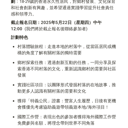
劃
：18-29歲的香港永久性居民，對鄉村發展、文化保育
和社會創新有興趣，並希望通過實踐學習提升社會責任
感和領導力。
截止報名日期：2025年5月22日（星期四）中午
12:00 
 (我們將於截止報名後聯絡參加者)
計劃特色
村落體驗旅程：走進本地的村落中，從當區居民或機
構的角度了解有關村落的獨特需要
鄉村探索任務：透過創新互動的任務，一同分享及探
索香港不同村落的文化，重新認識鄉村的需要與社區
發展
實踐社區項目：以團隊形式發掘村落的在地故事，推
動更多人認識有關村落的需要和文化
獲得「特義公民」證書：豐富人生履歷，日後有更機
會獲優先考慮協助義遊帶領義遊本地/海外項目！
國際工作營：表現出色的參加者獲得海外國際工作營
免費參與名額，將理念帶到世界不同角落