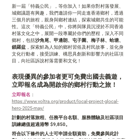
新一屆「特義公民」，等你加入！如果你對村落發展、
城鄉議題有興趣，我們邀請你一同走進香港鄉村，透過
三個月的旅程，親身與鄉村連結，探索城鄉共生的可能
性。這次「特義公民」中，你將與隊員沉浸於不同香港
村落文化之中，展開一段專屬於你們的歷程，深入不同
鄉村，包括
沙角尾、甲邊朗、屯子圍、梅子林、蛤塘、
鎖羅盆
，探索鮮為人知的鄉村習俗及村民故事，並化身
文化行動者，接受訓練、構思具創新和影響力的社區項
目，向社區訴說村落需要和文化！
表現優異的參加者更可免費出國去義遊，
立即報名成為開啟你的鄉村行動之旅！
立即報名
：
https://www.voltra.org/product/local-project-glocal-
hero-2025-may/
計劃的村落旅程、任務平台名額、服務體驗及社區項目
訓練總值超過港幣 $9,850。
符合以下條件的人士可申請全額資助，免費參與此計