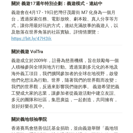
關於 義遊17週年特別企劃：義遊模式・連結中
義遊會在4月17 - 19日把灣仔茂蘿街 M7 化身為一個月
台，透過探索任務、電影放映、劇本殺、真人分享等方
式，讓你用最好玩的方式，連結充滿故事的義遊人，以
及散落在世界角落的社區實驗。詳情情瀏覽：
https://bit.ly/47H3i
k
關於義遊 VolTra
義遊成立於2009年，註冊為慈善機構，旨在鼓勵每一個
人積極參與全球與地方行動。透過策劃多元化的本地及
海外義工項目，我們擴闊參加者的全球在地視野，啟發
他們化想法為行動。世界，隨著我們的世界觀而改變；
我們的世界觀，反過來影響我們做的事。 義遊希望把義
工變成大家的志業，讓參加者從義遊活動中建立友誼、
多元的團隊和社區，集思廣益，一起創造，共同擁有，
並好好樂在其中。
關於義地領袖學院
香港賽馬會慈善信託基金捐助，並由義遊舉辦「義地領