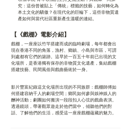
究：這份曾被貼上「傳統」標籤的技藝，如何轉化為
本土文化的驕傲？在現代化的巨輪下，這些非物質遺
產如何與當代社區重新產生溫暖的連結。
【《戲棚》電影介紹】
戲棚，一座座以竹竿搭建而成的臨時劇場，每年都會出
現在香港不同的角落，漁村、鄉鎮、小島與市區，可謂
到處都有它們的築跡。這早於一百五十年前已出現的文
化場所，是香港獨有保存的非物質文化遺產，集結戲棚
搭建技藝、民間風俗與戲曲藝術於一身。
影片豐富紀錄這文化場所出現的不同族群：戲棚師傅如
何搭建容納千人的劇場空間；鄉民如何參與娛神娛人的
酬神活動；劇團如何搬演一段段扣人心弦的戲曲表演。
透過鏡頭，帶著觀眾遊走於他們當中，傾聽他們的對
話、了解他們的生活，感受這一座座戲棚蘊藏的魅力。