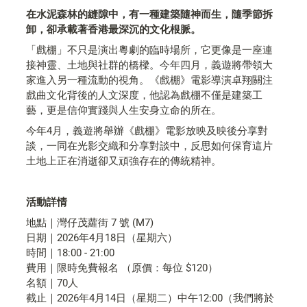
在水泥森林的縫隙中，有一種建築隨神而生，隨季節拆
卸，卻承載著香港最深沉的文化根脈。
「戲棚」不只是演出粵劇的臨時場所，它更像是一座連
接神靈、土地與社群的橋樑。今年四月，義遊將帶領大
家進入另一種流動的視角。《戲棚》電影導演卓翔關注
戲曲文化背後的人文深度，他認為戲棚不僅是建築工
藝，更是信仰實踐與人生安身立命的所在。
今年4月，義遊將舉辦《戲棚》電影放映及映後分享對
談，一同在光影交織和分享對談中，反思如何保育這片
土地上正在消逝卻又頑強存在的傳統精神。
活動詳情
地點｜灣仔茂蘿街 7 號 (M7)
日期｜2026年4月18日（星期六）
時間｜18:00 - 21:00
費用｜限時免費報名 （原價：每位 $120）
名額｜70人
截止｜2026年4月14日（星期二）中午12:00（我們將於