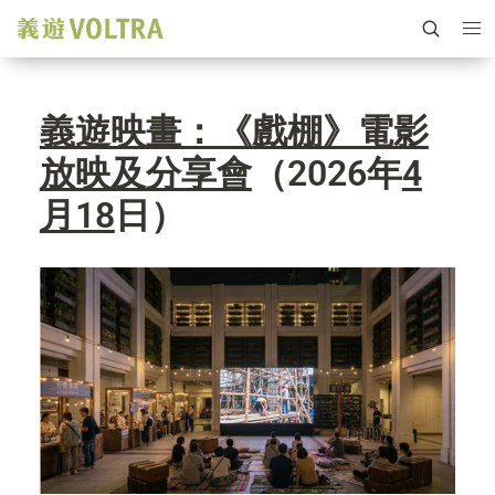
義遊映畫：《戲棚》電影
放映及分享會
（2026年
4
月18
日）