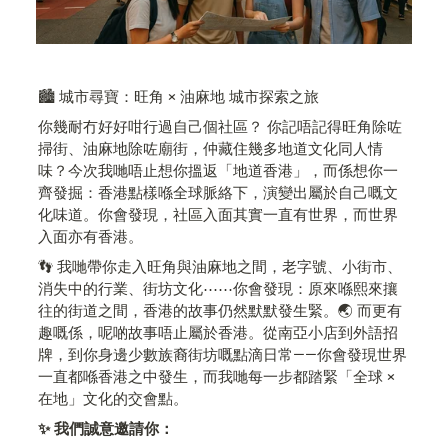
🏙️ 城市尋寶：旺角 × 油麻地 城市探索之旅
你幾耐冇好好咁行過自己個社區？ 你記唔記得旺角除咗
掃街、油麻地除咗廟街，仲藏住幾多地道文化同人情
味？今次我哋唔止想你搵返「地道香港」，而係想你一
齊發掘：香港點樣喺全球脈絡下，演變出屬於自己嘅文
化味道。你會發現，社區入面其實一直有世界，而世界
入面亦有香港。
👣 我哋帶你走入旺角與油麻地之間，老字號、小街市、
消失中的行業、街坊文化⋯⋯你會發現：原來喺熙來攘
往的街道之間，香港的故事仍然默默發生緊。🌏 而更有
趣嘅係，呢啲故事唔止屬於香港。從南亞小店到外語招
牌，到你身邊少數族裔街坊嘅點滴日常——你會發現世界
一直都喺香港之中發生，而我哋每一步都踏緊「全球 × 
在地」文化的交會點。
✨ 我們誠意邀請你：