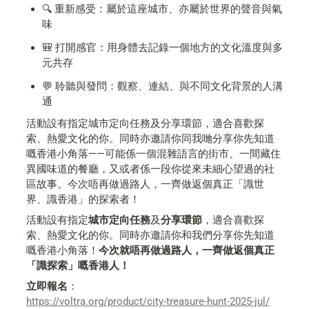
🔍 重新感受：屬於這座城市、亦屬於世界的聲音與氣
味
🎒 打開感官：用身體去記錄一個地方的文化溫度與多
元共存
💬 聆聽與發問：觀察、連結、與不同文化背景的人溝
通
活動設有指定城市定向任務及分享環節，適合喜歡探
索、熱愛文化的你。同時亦邀請你同我哋分享你先知道
嘅香港小角落——可能係一個混雜語言的街市、一間藏住
異國味道的餐廳，又或者係一段你從來未細心望過的社
區故事。今次唔再做過路人，一齊做返個真正「識世
界、識香港」的探索者！
活動設有指定
城市定向任務
及
分享環節
，適合喜歡探
索、熱愛文化的你。同時亦邀請你和我們分享你先知道
嘅香港小角落！
今次就唔再做過路人，一齊做返個真正
「識探索」嘅香港人！
立即報名
：
https://voltra.org/product/city-treasure-hunt-2025-jul/