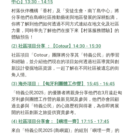
中心】13:30 - 14:15
村落伙伴機構「香村」及「安徒生會・南丫島中心」將
分享他們在島嶼社區推動藝術與地區發展的深耕點滴，
你將了解到他們如何透過不同方式連結在地文化及社區
力量，同時率先了解他們在接下來【村落服務體驗】的
體驗預告！
(2) 社區項目分享 ：【Cotour】14:30 - 15:30
社區項目「Cotour」團隊將分享其「特義公民」的學習
和經驗，並介紹他們現在的項目如何透過社區導賞與創
新設計發掘地區資源，一起了解在不同社區被遺忘的街
角人情。
(3) 海外項目：【匈牙利團體工作營】
15:45 - 16:45
「特義公民2025」的優勝者將親身分享他們在3月遠赴匈
牙利參與團體工作營的最新見聞及參與，他們亦會回顧
過去參與「特義公民」的心路歷程與得著，為你即將展
開的社區創新之旅提供寶貴參考。
(4) 社區項目分享會：【嶼埋一齊】17:15 - 17:45
來自「特義公民2025 (島嶼篇)」的組別「嶼埋一齊」的