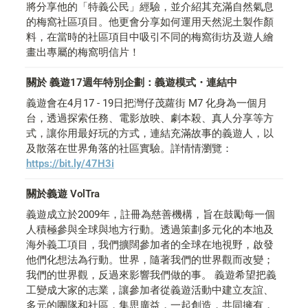
將分享他的「特義公民」經驗，並介紹其充滿自然氣息
的梅窩社區項目。他更會分享如何運用天然泥土製作顏
料，在當時的社區項目中吸引不同的梅窩街坊及遊人繪
畫出專屬的梅窩明信片！
關於 義遊17週年特別企劃：義遊模式・連結中
義遊會在4月17 - 19日把灣仔茂蘿街 M7 化身為一個月
台，透過探索任務、電影放映、劇本殺、真人分享等方
式，讓你用最好玩的方式，連結充滿故事的義遊人，以
及散落在世界角落的社區實驗。詳情情瀏覽：
https://bit.ly/47H3i
關於義遊 VolTra
義遊成立於2009年，註冊為慈善機構，旨在鼓勵每一個
人積極參與全球與地方行動。透過策劃多元化的本地及
海外義工項目，我們擴闊參加者的全球在地視野，啟發
他們化想法為行動。世界，隨著我們的世界觀而改變；
我們的世界觀，反過來影響我們做的事。 義遊希望把義
工變成大家的志業，讓參加者從義遊活動中建立友誼、
多元的團隊和社區，集思廣益，一起創造，共同擁有，