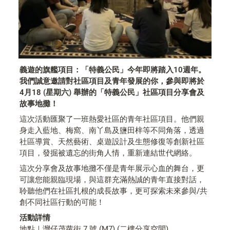
義遊的旗艦項目：「特義公民」今年即將踏入10週年。
我們誠意邀請對社區項目及青年發展的你，參與即將於 
4月18 (星期六) 舉辦的「特義公民」社區項目分享會及
故事地攤！
這次活動匯聚了一班熱愛社區的青年社區項目。他們親
身走入藍地、梅窩、南丫島及鹽田梓等不同角落，透過
社區導賞、天然藝術、桌遊設計及生態修復等創新社區
項目，發掘被遺忘的街角人情，重新連結世代網絡。
這次分享會及故事地攤不僅是青年展示心血的舞台，更
可讓您能親臨現場，與這群充滿熱誠的青年直接對話，
聆聽他們在社區扎根的成長故事，更可探索未來參與/共
創不同社區行動的可能！
活動詳情
地點｜灣仔茂蘿街 7 號 (M7) (二樓分享空間)