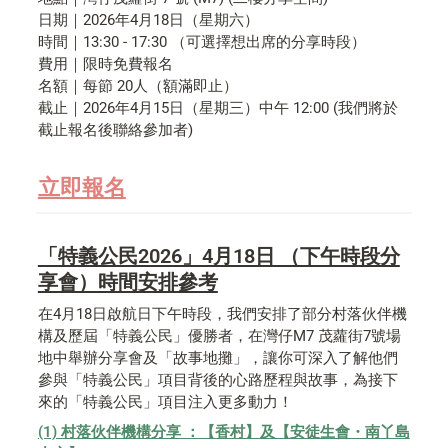
日期｜2026年4月18日（星期六）
時間｜13:30 - 17:30 （可選擇想出席的分享時段）
費用｜限時免費報名
名額｜每節 20人（額滿即止）
截止｜
2026年4月15日（星期三）中午 12:00 (我們將於
截止報名後聯絡參加者)
立即報名
「特義公民2026」4月18日 （下午時段分
享會）時間安排參考
在4月18日啟航日下午時段，我們安排了部分村落伙伴機
構及歷屆「特義公民」優勝者，在灣仔M7 茂蘿街7號場
地中舉辦分享會及「故事地攤」，讓你可深入了解他們
參與「特義公民」項目背後的心路歷程與故事，為接下
來的「特義公民」項目注入更多動力！
(1) 村落伙伴機構分享 ：【香村】及【安徒生會・南丫島